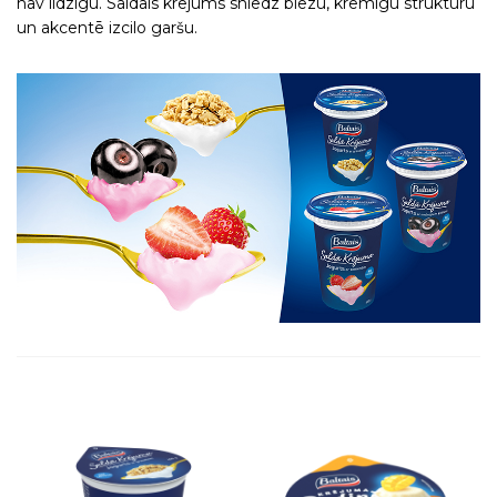
nav līdzīgu. Saldais krējums sniedz biezu, krēmīgu struktūru
un akcentē izcilo garšu.