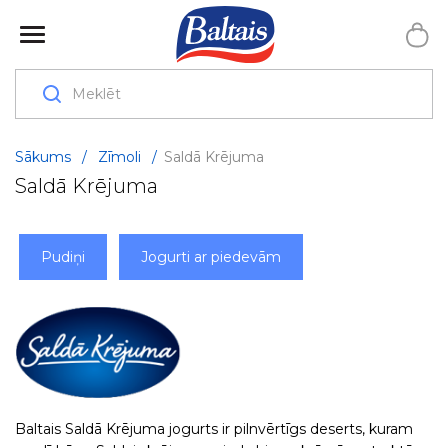
Sākums
/
Zīmoli
/
Saldā Krējuma
Saldā Krējuma
Pudiņi
Jogurti ar piedevām
Baltais Saldā Krējuma jogurts ir pilnvērtīgs deserts, kuram