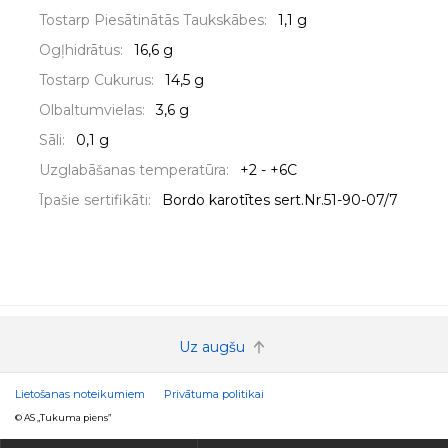
Tostarp Piesātinātās Taukskābes:
1,1 g
Ogļhidrātus:
16,6 g
Tostarp Cukurus:
14,5 g
Olbaltumvielas:
3,6 g
Sāli:
0,1 g
Uzglabāšanas temperatūra:
+2 - +6C
Īpašie sertifikāti:
Bordo karotītes sert.Nr.51-90-07/7
Uz augšu
Lietošanas noteikumiem
Privātuma politikai
© AS „Tukuma piens”