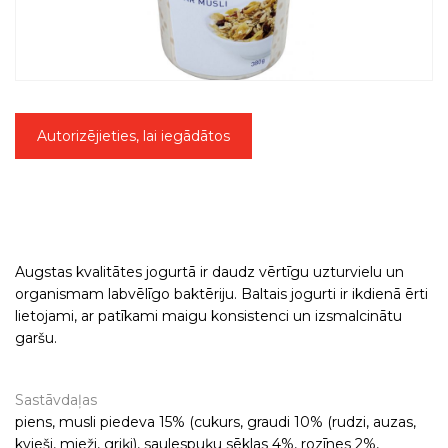
Autorizējieties, lai iegādātos
Augstas kvalitātes jogurtā ir daudz vērtīgu uzturvielu un
organismam labvēlīgo baktēriju. Baltais jogurti ir ikdienā ērti
lietojami, ar patīkami maigu konsistenci un izsmalcinātu
garšu.
Sastāvdaļas
piens, musli piedeva 15% (cukurs, graudi 10% (rudzi, auzas,
kvieši, mieži, griķi), saulespuķu sēklas 4%, rozīnes 2%,