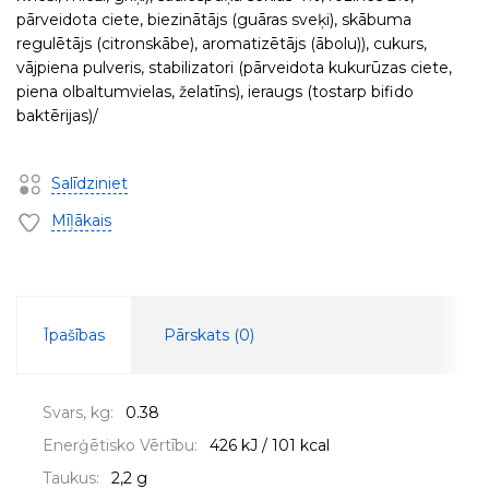
pārveidota ciete, biezinātājs (guāras sveķi), skābuma
regulētājs (citronskābe), aromatizētājs (ābolu)), cukurs,
vājpiena pulveris, stabilizatori (pārveidota kukurūzas ciete,
piena olbaltumvielas, želatīns), ieraugs (tostarp bifido
baktērijas)/
Salīdziniet
Mīļākais
Īpašības
Pārskats (
0
)
Svars, kg:
0.38
Enerģētisko Vērtību:
426 kJ / 101 kcal
Taukus:
2,2 g