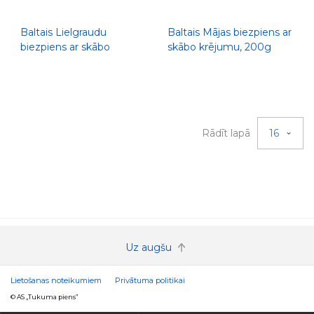
Baltais Lielgraudu
Baltais Mājas biezpiens ar
biezpiens ar skābo
skābo krējumu, 200g
krējumu, 500g
Rādīt lapā
16
Uz augšu
Lietošanas noteikumiem
Privātuma politikai
© AS „Tukuma piens”