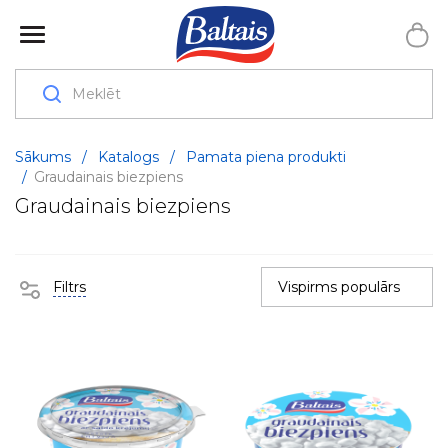
Sākums
/
Katalogs
/
Pamata piena produkti
/
Graudainais biezpiens
Graudainais biezpiens
Filtrs