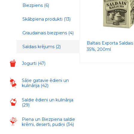
Biezpiens
(6)
Skābpiena produkti
(13)
Graudainais biezpiens
(4)
Baltais Exporta Saldai
Saldais krējums
(2)
35%, 200ml
Jogurti
(47)
Sāļie gatavie ēdieni un
kulinārija
(42)
Saldie ēdieni un kulinārija
(29)
Piena un Biezpiena saldie
krēmi, deserti, pudiņi
(34)