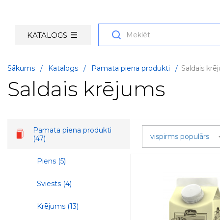
KATALOGS
Sākums
/
Katalogs
/
Pamata piena produkti
/
Saldais krē
Saldais krējums
Pamata piena produkti
vispirms populārs
(47)
Piens
(5)
Sviests
(4)
Krējums
(13)