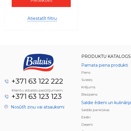
Pieteikties
Atiestatīt filtru
PRODUKTU KATALOGS
Pamata piena produkti
Piens
+371 63 122 222
Sviests
Krējums
Klientu atbalsts pasūtījumiem:
+371 63 123 123
Biezpiens
Saldie ēdieni un kulinārij
Nosūtīt ziņu vai atsauksmi
Saldās pankūkas
Eklēri
Deserti