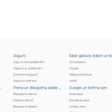
Jogurti
Jogurti bez piedevām
Otrie ēdieni
Jogurti ar piedevām
Zupas
Dzeramie jogurti
Sāļās pankūkas
Jogurta dzērieni
Salāti
a
Piena un Biezpiena saldie krēmi, deserti, pudiņi
Svaigie un krēma sieri
Biezpiena sieriņi
Krēmsiers
Deserta sieriņi
Kausētais siers
Biezpiena deserti
Grieķu siers