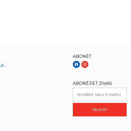
ABONĒT
Sāļie gatavie ēdieni un kulinārija
ABONĒJIET ZIŅAS
Abonēt