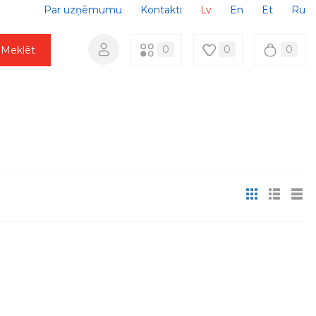
Par uzņēmumu
Kontakti
Lv
En
Et
Ru
0
0
0
Meklēt