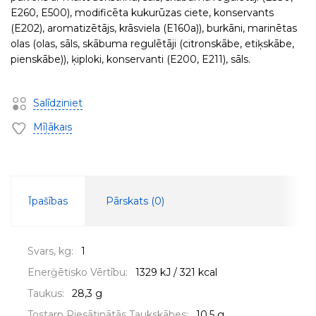
E260, E500), modificēta kukurūzas ciete, konservants
(E202), aromatizētājs, krāsviela (E160a)), burkāni, marinētas
olas (olas, sāls, skābuma regulētāji (citronskābe, etiķskābe,
pienskābe)), ķiploki, konservanti (E200, E211), sāls.
Salīdziniet
Mīļākais
Īpašības
Pārskats (
0
)
Svars, kg:
1
Enerģētisko Vērtību:
1329 kJ / 321 kcal
Taukus:
28,3 g
Tostarp Piesātinātās Taukskābes:
10,5 g