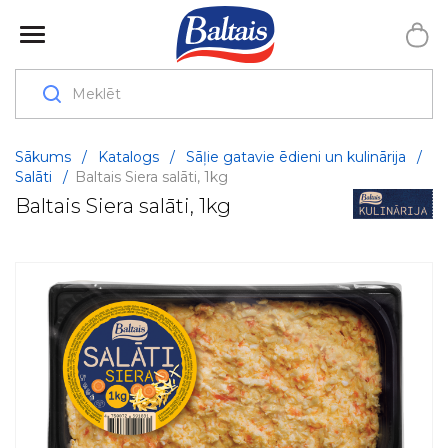
Sākums
/
Katalogs
/
Sāļie gatavie ēdieni un kulinārija
/
Salāti
/
Baltais Siera salāti, 1kg
Baltais Siera salāti, 1kg