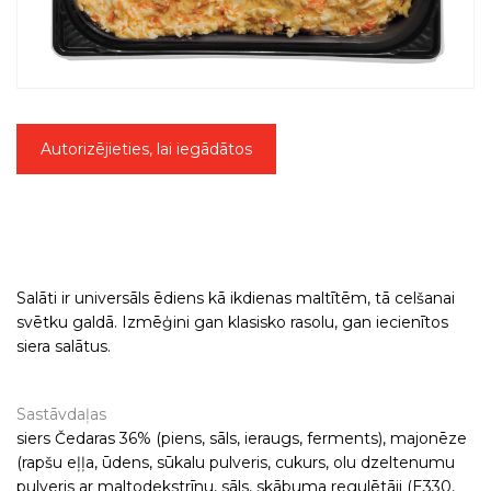
Autorizējieties, lai iegādātos
Salāti ir universāls ēdiens kā ikdienas maltītēm, tā celšanai
svētku galdā. Izmēģini gan klasisko rasolu, gan iecienītos
siera salātus.
Sastāvdaļas
siers Čedaras 36% (piens, sāls, ieraugs, ferments), majonēze
(rapšu eļļa, ūdens, sūkalu pulveris, cukurs, olu dzeltenumu
pulveris ar maltodekstrīnu, sāls, skābuma regulētāji (E330,