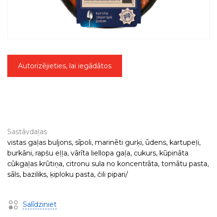
Autorizējieties, lai iegādātos
Sastāvdaļas
vistas gaļas buljons, sīpoli, marinēti gurķi, ūdens, kartupeļi,
burkāni, rapšu eļļa, vārīta liellopa gaļa, cukurs, kūpināta
cūkgaļas krūtiņa, citronu sula no koncentrāta, tomātu pasta,
sāls, baziliks, ķiploku pasta, čili pipari/
Salīdziniet