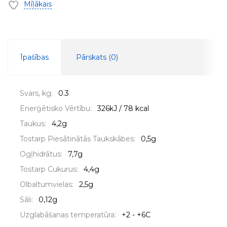
Mīļākais
Īpašības
Pārskats (
0
)
Svars, kg:
0.3
Enerģētisko Vērtību:
326kJ / 78 kcal
Taukus:
4,2g
Tostarp Piesātinātās Taukskābes:
0,5g
Ogļhidrātus:
7,7g
Tostarp Cukurus:
4,4g
Olbaltumvielas:
2,5g
Sāli:
0,12g
Uzglabāšanas temperatūra:
+2 - +6C