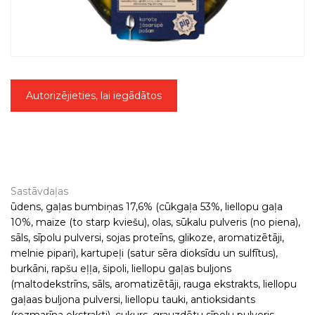
Autorizējieties, lai iegādātos
Sastāvdaļas
ūdens, gaļas bumbiņas 17,6% (cūkgaļa 53%, liellopu gaļa
10%, maize (to starp kviešu), olas, sūkalu pulveris (no piena),
sāls, sīpolu pulversi, sojas proteīns, glikoze, aromatizētāji,
melnie pipari), kartupeļi (satur sēra dioksīdu un sulfītus),
burkāni, rapšu eļļa, šipoli, liellopu gaļas buljons
(maltodekstrīns, sāls, aromatizētāji, rauga ekstrakts, liellopu
gaļaas buljona pulversi, liellopu tauki, antioksidants