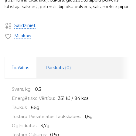
(rozmarīna ekstrakti), cukurs, grauzdētu sīpolu pulveris,
lubstāja saknes), pētersīļi, ķiploku pulveris, sāls, melnie pipari.
Salīdziniet
Mīļākais
Īpašības
Pārskats (
0
)
Svars, kg:
0.3
Enerģētisko Vērtību:
351 kJ / 84 kcal
Taukus:
6,5g
Tostarp Piesātinātās Taukskābes:
1,6g
Ogļhidrātus:
3,7g
Tostarp Cukurus:
0,5g