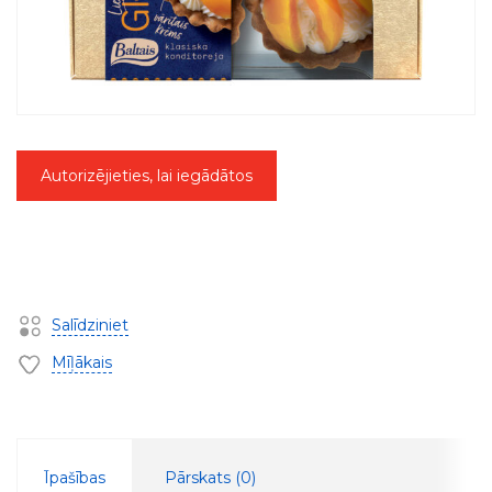
Autorizējieties, lai iegādātos
Salīdziniet
Mīļākais
Īpašības
Pārskats (
0
)