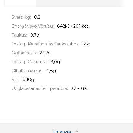
Svars, kg:
0.2
Enerģētisko Vērtību:
842kJ / 201 kcal
Taukus:
9,7g
Tostarp Piesātinātās Taukskābes:
5,5g
Ogļhidrātus:
23,7g
Tostarp Cukurus:
13,0g
Olbaltumvielas:
4,8g
Sāli:
0,10g
Uzglabāšanas temperatūra:
+2 - +6C
Uz augšu