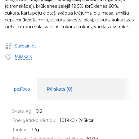
(citronskābe)), brūklenes želejā 19,5% (brūklenes 60%,
cukurs, kartupeļu ciete), skābais krējums, olu masa, smilšu
cepumi (kviešu milti, cukurs, sviests, olas), cukurs, kukurūzas
ciete, citronu sula, vaniļas cukurs (cukurs, vaniļas ekstrakts).
Salīdziniet
Mīļākais
Īpašības
Pārskats (
0
)
Svars, kg:
0.5
Enerģētisko Vērtību:
1019KJ / 245kcal
Taukus:
17g
Tostarp Piesātinātās Taukskābes:
10,8g