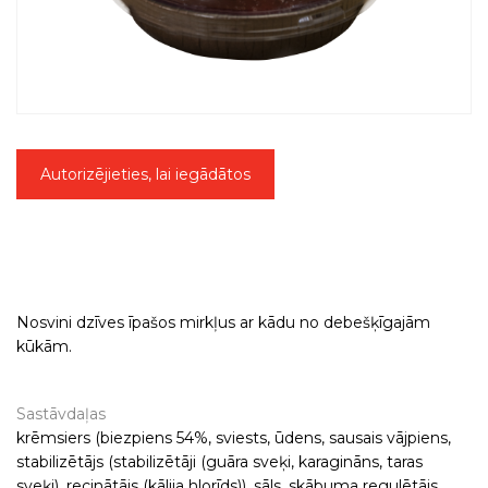
Autorizējieties, lai iegādātos
Nosvini dzīves īpašos mirkļus ar kādu no debešķīgajām
kūkām.
Sastāvdaļas
krēmsiers (biezpiens 54%, sviests, ūdens, sausais vājpiens,
stabilizētājs (stabilizētāji (guāra sveķi, karagināns, taras
sveķi), recinātājs (kālija hlorīds)), sāls, skābuma regulētājs