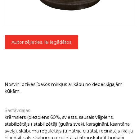
Autorizējieties, lai iegādātos
Nosvini dzīves īpašos mirkļus ar kādu no debešķīgajām
kūkām.
Sastāvdaļas
krēmsiers (biezpiens 60%, sviests, sausais vājpiens,
stabilizētājs ( stabilizētāji (guāra sveķi, karagināni, ksantāna
sveķi), skābuma regulētājs (trinātrija citrāts), recinātājs (kālija
hlorīds)), sāls, skābuma regulētājs (citronskābe)), burkāni