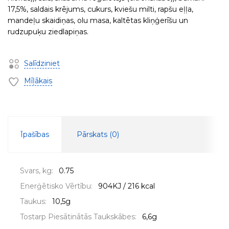
17,5%, saldais krējums, cukurs, kviešu milti, rapšu eļļa,
mandeļu skaidiņas, olu masa, kaltētas kliņģerīšu un
rudzupuķu ziedlapiņas.
Salīdziniet
Mīļākais
Īpašības
Pārskats (
0
)
Svars, kg:
0.75
Enerģētisko Vērtību:
904KJ / 216 kcal
Taukus:
10,5g
Tostarp Piesātinātās Taukskābes:
6,6g