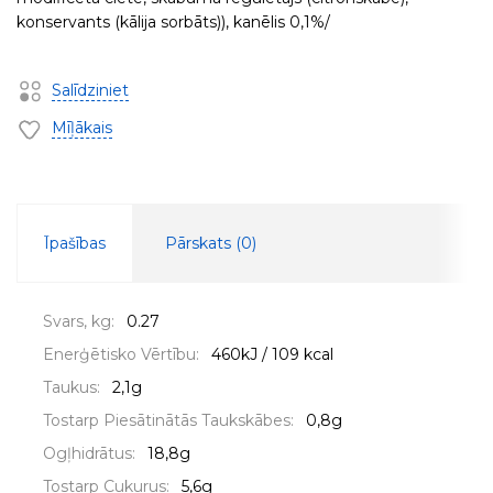
konservants (kālija sorbāts)), kanēlis 0,1%/
Salīdziniet
Mīļākais
Īpašības
Pārskats (
0
)
Svars, kg:
0.27
Enerģētisko Vērtību:
460kJ / 109 kcal
Taukus:
2,1g
Tostarp Piesātinātās Taukskābes:
0,8g
Ogļhidrātus:
18,8g
Tostarp Cukurus:
5,6g