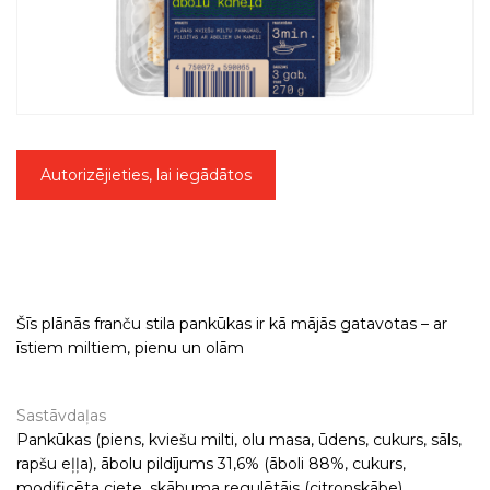
Autorizējieties, lai iegādātos
Šīs plānās franču stila pankūkas ir kā mājās gatavotas – ar
īstiem miltiem, pienu un olām
Sastāvdaļas
Pankūkas (piens, kviešu milti, olu masa, ūdens, cukurs, sāls,
rapšu eļļa), ābolu pildījums 31,6% (āboli 88%, cukurs,
modificēta ciete, skābuma regulētājs (citronskābe),