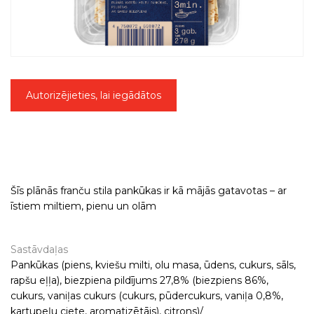
Autorizējieties, lai iegādātos
Šīs plānās franču stila pankūkas ir kā mājās gatavotas – ar
īstiem miltiem, pienu un olām
Sastāvdaļas
Pankūkas (piens, kviešu milti, olu masa, ūdens, cukurs, sāls,
rapšu eļļa), biezpiena pildījums 27,8% (biezpiens 86%,
cukurs, vaniļas cukurs (cukurs, pūdercukurs, vaniļa 0,8%,
kartupeļu ciete, aromatizētājs), citrons)/