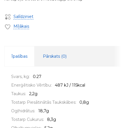
Salīdziniet
Mīļākais
Īpašības
Pārskats (
0
)
Svars, kg:
0.27
Enerģētisko Vērtību:
487 kJ / 115kcal
Taukus:
2,2g
Tostarp Piesātinātās Taukskābes:
0,8g
Ogļhidrātus:
18,7g
Tostarp Cukurus:
8,3g
Olbaltumvielas:
5,2g