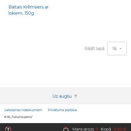
Baltais Krēmsiers ar
lokiem, 150g
Rādīt lapā
16
Uz augšu
Lietošanas noteikumiem
Privātuma politikai
© AS „Tukuma piens”
Mans grozs
0
Kopā
0.00 €