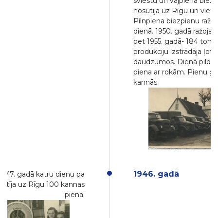
sviestu un vājpiena biezp
nosūtīja uz Rīgu un vietējā
Pilnpiena biezpienu ražoj
dienā. 1950. gadā ražoja 1
bet 1955. gadā- 184 tonna
produkciju izstrādāja ļot
daudzumos. Dienā pildīj
piena ar rokām. Pienu g
kannās
1946. gadā
1947. gadā katru dienu pa
sūtīja uz Rīgu 100 kannas
piena.