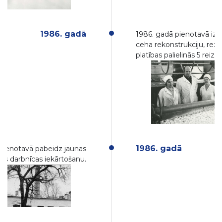
1986. gadā
1986. gadā pienotavā izv
ceha rekonstrukciju, rezu
platības palielinās 5 reizes
1986. gadā
pienotavā pabeidz jaunas
s darbnīcas iekārtošanu.