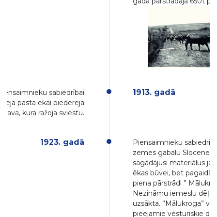
gadā pārstrādāja 650t pie
1913. gadā
piensaimnieku sabiedrībai
dējā pasta ēkai piederēja
otava, kura ražoja sviestu.
1923. gadā
Piensaimnieku sabiedrība
zemes gabalu Slocenes i
sagādājusi materiālus ja
ēkas būvei, bet pagaidām
piena pārstrādi ” Mālukro
Nezināmu iemeslu dēļ ce
uzsākta. ”Mālukroga” vie
pieejamie vēsturiskie dati 