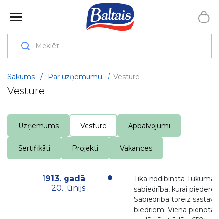
Sākums
/
Par uzņēmumu
/
Vēsture
Vēsture
Uzņēmums
Vēsture
Apbalvojumi
Sertifikāti
Projekti
Vakances
1913. gadā
Tika nodibināta Tukuma 
20. jūnijs
sabiedrība, kurai piederēj
Sabiedrība toreiz sastāvē
biedriem. Viena pienotava