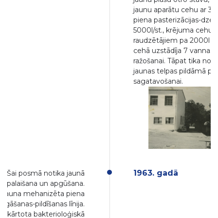
jaunu aparātu cehu ar 3 
piena pasterizācijas-dzes
5000l/st., krējuma cehu a
raudzētājiem pa 2000l ka
cehā uzstādīja 7 vannas 
ražošanai. Tāpat tika nod
jaunas telpas pildāmā pie
sagatavošanai.
1963. gadā
s. Šai posmā notika jaunā
ha palaišana un apgūšana.
ta jauna mehanizēta piena
gāšanas-pildīšanas līnija.
iekārtota bakterioloģiskā