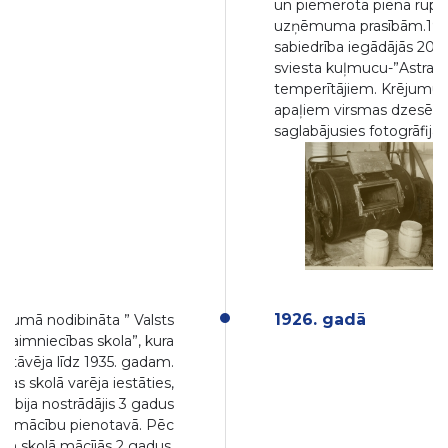
un piemērota piena rūpn
uzņēmuma prasībām.192
sabiedrība iegādājās 200
sviesta kuļmucu-”Astra” 
temperītājiem. Krējumu 
apaļiem virsmas dzesētā
saglabājusies fotogrāfija).
1926. gadā
ukumā nodibināta ” Valsts
aimniecības skola”, kura
astāvēja līdz 1935. gadam.
as skolā varēja iestāties,
s bija nostrādājis 3 gadus
sts mācību pienotavā. Pēc
am skolā mācījās 2 gadus.