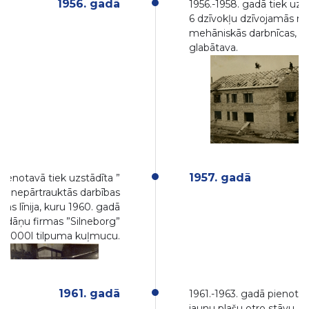
1956. gadā
1956.-1958. gadā tiek uzb
6 dzīvokļu dzīvojamās mā
mehāniskās darbnīcas, k
glabātava.
1957. gadā
pienotavā tiek uzstādīta ”
”- nepārtrauktās darbības
nas līnija, kuru 1960. gadā
 dāņu firmas ”Silneborg”
o 4000l tilpuma kuļmucu.
1961. gadā
1961.-1963. gadā pienota
jaunu plašu otro stāvu, ku