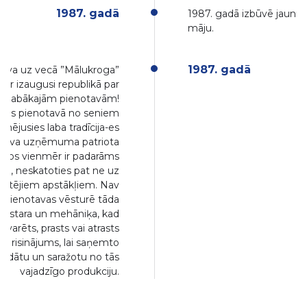
1987. gadā
1987. gadā izbūvē jaunu 
māju.
1987. gadā
ava uz vecā ”Mālukroga”
ir izaugusi republikā par
no labākajām pienotavām!
ētas pienotavā no seniem
zīmējusies laba tradīcija-es
k- sava uzņēmuma patriota
 darbs vienmēr ir padarāms
lam, neskatoties pat ne uz
ārtējiem apstākļiem. Nav
u pienotavas vēsturē tāda
meistara un mehāniķa, kad
 varēts, prasts vai atrasts
, risinājums, lai saņemto
trādātu un saražotu no tās
vajadzīgo produkciju.