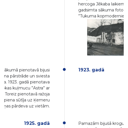
hercoga Jēkaba laikiem. 
gadsimta sākuma fotogrāf
”Tukuma kopmoderniecī
1923. gadā
 sākumā pienotavā bijusi
piena pārstrāde un sviesta
ana. 1923. gadā pienotava
 rokas kuļmucu ”Astra” ar
l. Toreiz pienotavā ražoja
aļu piena sūtīja uz Ķemeru
aniņas pārdeva uz vietām.
1925. gadā
Pamazām bijušā krogus 