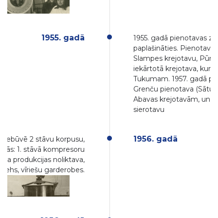
1955. gadā
1955. gadā pienotavas zo
paplašināties. Pienotavai
Slampes krejotavu, Pūre
iekārtotā krejotava, kura
Tukumam. 1957. gadā pi
Grenču pienotava (Sātu) 
Abavas krejotavām, un 
sierotavu
1956. gadā
 piebūvē 2 stāvu korpusu,
tojās: 1. stāvā kompresoru
iena produkcijas noliktava,
 cehs, vīriešu garderobes.