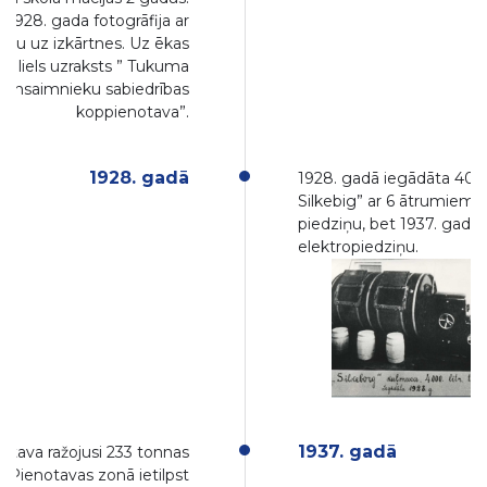
 1928. gada fotogrāfija ar
kstu uz izkārtnes. Uz ēkas
es liels uzraksts ” Tukuma
iensaimnieku sabiedrības
koppienotava”.
1928. gadā
1928. gadā iegādāta 400
Silkebig” ar 6 ātrumiem u
piedziņu, bet 1937. gadā t
elektropiedziņu.
1937. gadā
otava ražojusi 233 tonnas
. Pienotavas zonā ietilpst