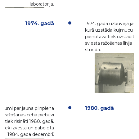
laboratorija.
1974. gadā
1974. gadā uzbūvēja jaun
kurā uzstāda kuļmucu BF
pienotavā tiek uzstādīta
sviesta ražošanas līnija a
stundā.
1980. gadā
tājumi par jauna pilnpiena
as ražošanas ceha piebūvi
i tiek risināti 1980. gadā.
 tiek izvesta un pabeigta
1984. gada decembrī.