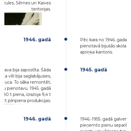
 Brizules, Sēmes un Kaives
teritorijas.
1946. gadā
Pēc kara no 1946. gada l
pienotavā bijušās skolas t
apriņķa kantoris.
1945. gadā
otava bija sapostīta. Šāda
ārta vēl bija saglabājusies,
muca. To sāka remontēt,
aistu pienotavu. 1945. gadā
 380 t piena, izražoja 9,4 t
162t pilnpiena produkcijas.
1946. gadā
1946.-1955. gadā galvenok
pieņemto pienu separēja 