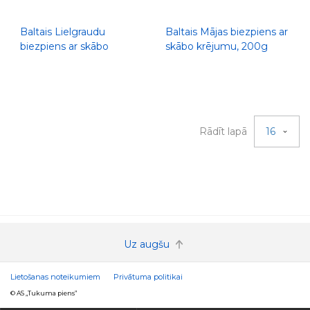
Baltais Lielgraudu
Baltais Mājas biezpiens ar
biezpiens ar skābo
skābo krējumu, 200g
krējumu, 500g
Rādīt lapā
16
Uz augšu
Lietošanas noteikumiem
Privātuma politikai
© AS „Tukuma piens”