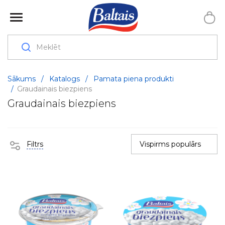
Sākums
/
Katalogs
/
Pamata piena produkti
/
Graudainais biezpiens
Graudainais biezpiens
Filtrs