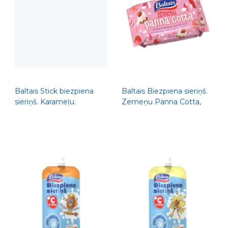
Baltais Stick biezpiena
Baltais Biezpiena sieriņš.
sieriņš. Karameļu.
Zemeņu Panna Cotta,
Karameļu glazūrā, 210g
38g