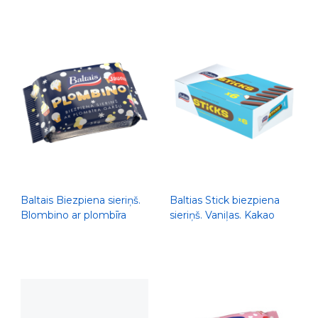
Baltais Biezpiena sieriņš.
Baltias Stick biezpiena
Blombino ar plombīra
sieriņš. Vaniļas. Kakao
garšu, 38g
glazūrā, 210g