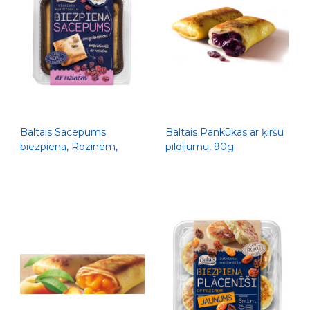
Baltais Sacepums
Baltais Pankūkas ar ķiršu
biezpiena, Rozīnēm,
pildījumu, 90g
250g