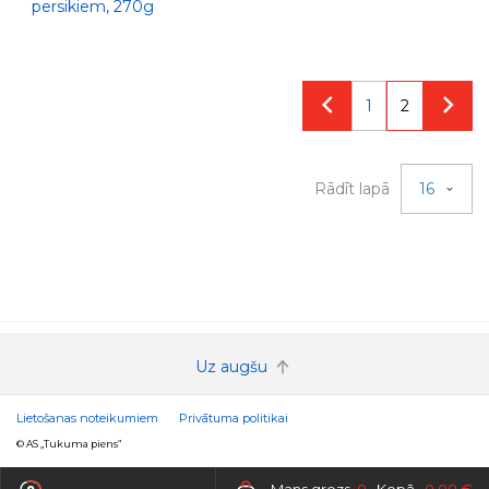
persikiem, 270g
1
2
Rādīt lapā
16
Uz augšu
Lietošanas noteikumiem
Privātuma politikai
© AS „Tukuma piens”