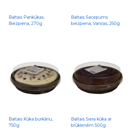
Baltais Pankūkas.
Baltais Sacepums
Biezpiena, 270g
biezpiena, Vaniļas, 250g
Baltais Kūka burkānu,
Baltais Siera kūka ar
750g
brūklenēm 500g