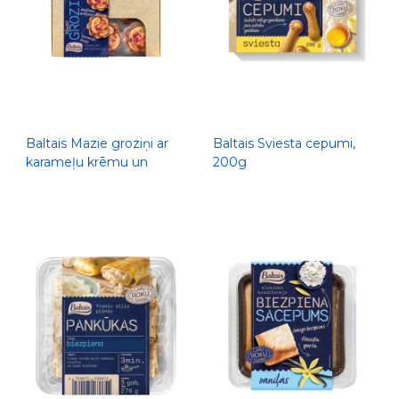
Baltais Mazie groziņi ar
Baltais Sviesta cepumi,
karameļu krēmu un
200g
brūkleņu pildījumu, 204g