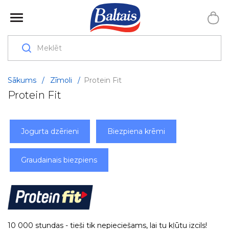
Sākums
/
Zīmoli
/
Protein Fit
Protein Fit
Jogurta dzērieni
Biezpiena krēmi
Graudainais biezpiens
10 000 stundas - tieši tik nepieciešams, lai tu kļūtu izcils!