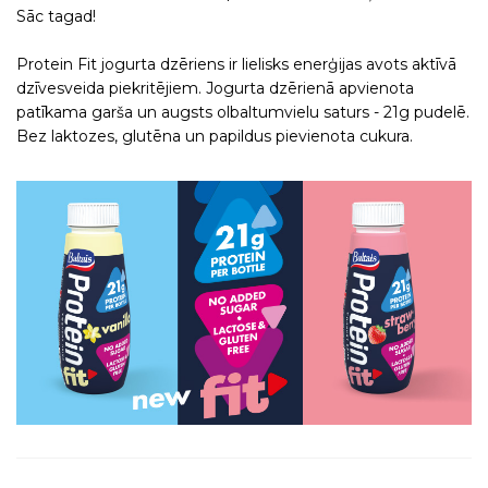
Sāc tagad!
Protein Fit jogurta dzēriens ir lielisks enerģijas avots aktīvā
dzīvesveida piekritējiem. Jogurta dzērienā apvienota
patīkama garša un augsts olbaltumvielu saturs - 21g pudelē.
Bez laktozes, glutēna un papildus pievienota cukura.