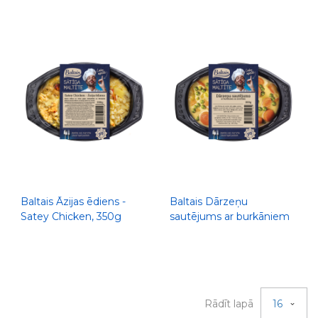
Baltais Āzijas ēdiens -
Baltais Dārzeņu
Satey Chicken, 350g
sautējums ar burkāniem
un zirnīšiem, 300g
Rādīt lapā
16