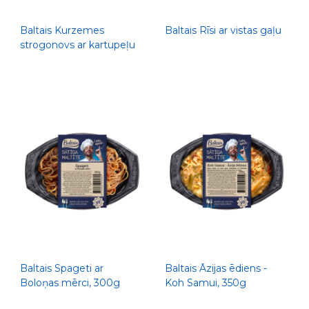
Baltais Kurzemes
Baltais Rīsi ar vistas gaļu
strogonovs ar kartupeļu
biezputru, 300g
Baltais Spageti ar
Baltais Āzijas ēdiens -
Boloņas mērci, 300g
Koh Samui, 350g