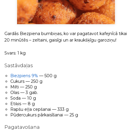
Gardās Biezpiena bumbiņas, ko var pagatavot kafejnīcā tikai
20 minūtēs – zeltaini, gaisīgi un ar kraukšķīgu garoziņu!
Svars: 1 kg
Sastāvdaļas
Biezpiens 9%
— 500 g
Cukurs — 250 g
Milti — 250 g
Olas — 3 gab.
Soda — 10 g
Etiķis — 8 g
Rapšu eļļa cepšanai — 333 g
Pūdercukurs pārkaisīšanai — 25 g
Pagatavošana