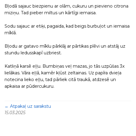
Bļodā sajauc biezpienu ar olām, cukuru un pievieno citrona
miziņu. Tad pieber miltus un kārtīgi iemaisa.
Sodu sajauc ar etiķi, pagaida, kad beigs burbuļot un iemaisa
mīklā.
Bļodu ar gatavo mīklu pārklāj ar pārtikas plēvi un atstāj uz
stundu ledusskapī uzbriest.
Katliņā karsē eļļu. Bumbiņas veļ mazas, jo tās uzpūšas 3x
lielākas. Vāra eļļā, kamēr kļūst zeltainas. Uz papīra dvieļa
notecina lieko eļļu, tad pārliek citā traukā, atdzesē un
apkaisa ar pūdercukuru.
← Atpakaļ uz sarakstu
15.03.2025