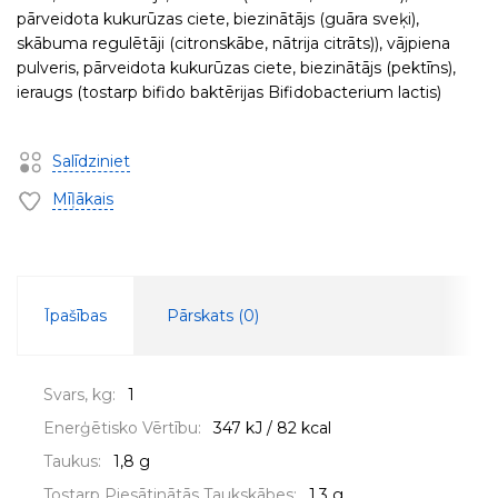
pārveidota kukurūzas ciete, biezinātājs (guāra sveķi),
skābuma regulētāji (citronskābe, nātrija citrāts)), vājpiena
pulveris, pārveidota kukurūzas ciete, biezinātājs (pektīns),
ieraugs (tostarp bifido baktērijas Bifidobacterium lactis)
Salīdziniet
Mīļākais
Īpašības
Pārskats (
0
)
Svars, kg:
1
Enerģētisko Vērtību:
347 kJ / 82 kcal
Taukus:
1,8 g
Tostarp Piesātinātās Taukskābes:
1,3 g