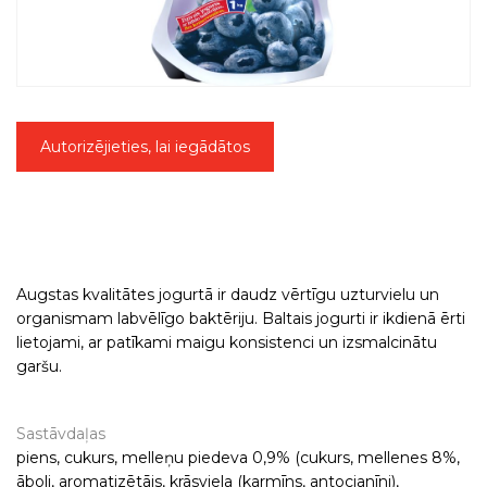
Autorizējieties, lai iegādātos
Augstas kvalitātes jogurtā ir daudz vērtīgu uzturvielu un
organismam labvēlīgo baktēriju. Baltais jogurti ir ikdienā ērti
lietojami, ar patīkami maigu konsistenci un izsmalcinātu
garšu.
Sastāvdaļas
piens, cukurs, melleņu piedeva 0,9% (cukurs, mellenes 8%,
āboli, aromatizētājs, krāsviela (karmīns, antocianīni),