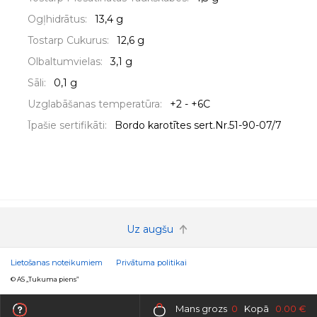
Ogļhidrātus:
13,4 g
Tostarp Cukurus:
12,6 g
Olbaltumvielas:
3,1 g
Sāli:
0,1 g
Uzglabāšanas temperatūra:
+2 - +6C
Īpašie sertifikāti:
Bordo karotītes sert.Nr.51-90-07/7
Uz augšu
Lietošanas noteikumiem
Privātuma politikai
© AS „Tukuma piens”
Mans grozs
0
Kopā
0.00 €