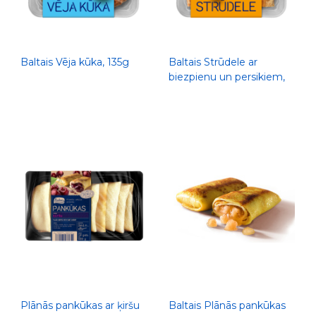
Baltais Vēja kūka, 135g
Baltais Strūdele ar
biezpienu un persikiem,
300g
Plānās pankūkas ar ķiršu
Baltais Plānās pankūkas