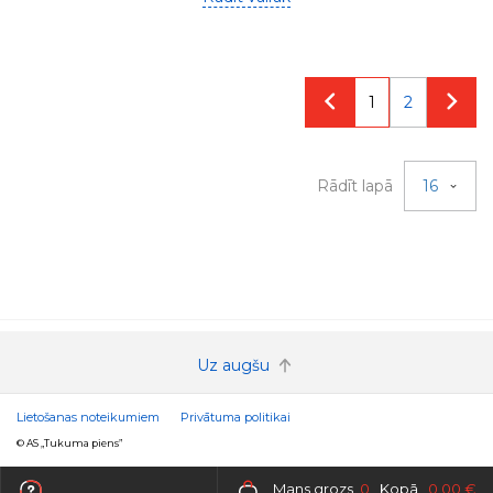
1
2
Rādīt lapā
16
Uz augšu
Lietošanas noteikumiem
Privātuma politikai
© AS „Tukuma piens”
Mans grozs
0
Kopā
0.00 €