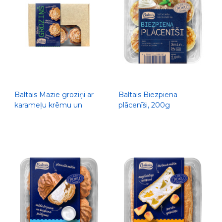
Baltais Mazie groziņi ar
Baltais Biezpiena
karameļu krēmu un
plācenīši, 200g
apelsīnu pildījumu, 204g