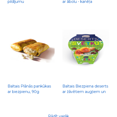
pildījumu
ar ābolu - kanēļa
pildījumu, 90g
Baltais Plānās pankūkas
Baltais Biezpiena deserts
ar biezpienu, 90g
ar žāvētiem augļiem un
mandelēm, 200g
Rādīt vairāk