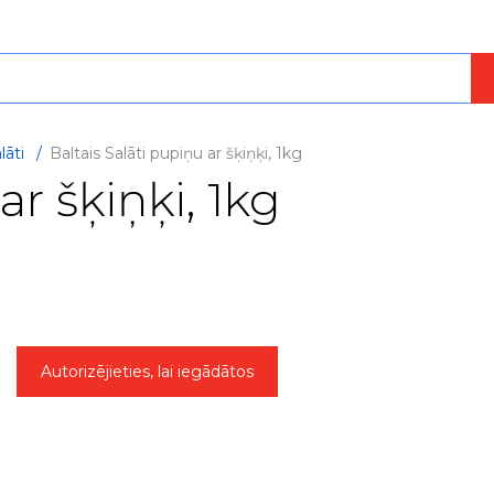
lāti
/
Baltais Salāti pupiņu ar šķiņķi, 1kg
ar šķiņķi, 1kg
Autorizējieties, lai iegādātos