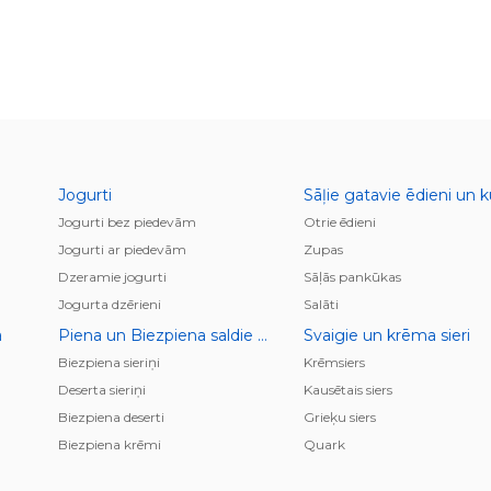
Jogurti
Jogurti bez piedevām
Otrie ēdieni
Jogurti ar piedevām
Zupas
Dzeramie jogurti
Sāļās pankūkas
Jogurta dzērieni
Salāti
a
Piena un Biezpiena saldie krēmi, deserti, pudiņi
Svaigie un krēma sieri
Biezpiena sieriņi
Krēmsiers
Deserta sieriņi
Kausētais siers
Biezpiena deserti
Grieķu siers
Biezpiena krēmi
Quark