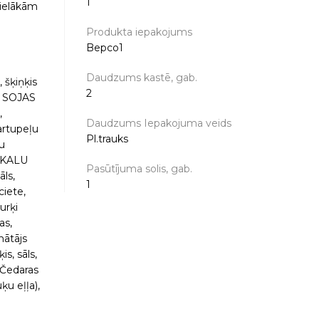
1
lielākām
Produkta iepakojums
Bepco1
Daudzums kastē, gab.
 šķiņķis
2
e, SOJAS
,
Daudzums Iepakojuma veids
kartupeļu
Pl.trauks
lu
SŪKALU
Pasūtījuma solis, gab.
āls,
1
ciete,
urķi
as,
nātājs
s, sāls,
S Čedaras
ķu eļļa),