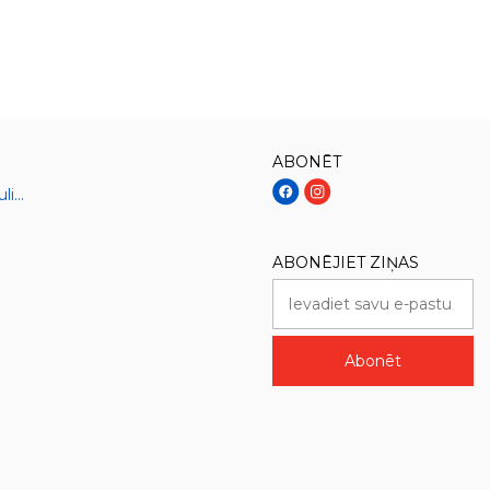
ABONĒT
Sāļie gatavie ēdieni un kulinārija
ABONĒJIET ZIŅAS
Abonēt