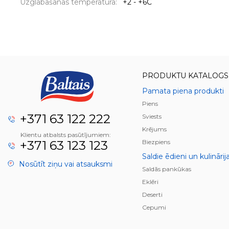
Uzglabāšanas temperatūra:
+2 - +6C
PRODUKTU KATALOGS
Pamata piena produkti
Piens
+371 63 122 222
Sviests
Krējums
Klientu atbalsts pasūtījumiem:
+371 63 123 123
Biezpiens
Saldie ēdieni un kulinārij
Nosūtīt ziņu vai atsauksmi
Saldās pankūkas
Eklēri
Deserti
Cepumi