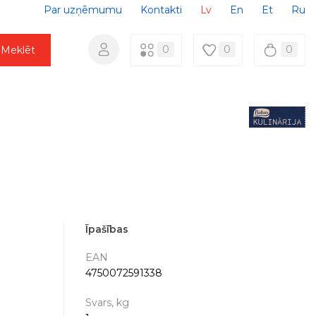
Par uzņēmumu
Kontakti
Lv
En
Et
Ru
0
0
0
Meklēt
Īpašības
EAN
4750072591338
Svars, kg