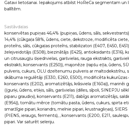
Gatavi lietošanai. Iepakojums atbilst HoReCa segmentam un 
ballītēm.
Sastāvdaļas
konservētas pupiņas 46,4% (pupiņas, ūdens, sāls, sekvestrants),
14,4% (cūkgaļa 58%, ūdens, ciete, dekstroze, modificēta ciet
proteīns, sāls, cūkgaļas proteīns, stabilizatori (E407, E450, E451)
želejveidotājs (E508), biezinātājs (E425), antioksidants (E316), 
un citrusaugļu šķiedrvielas, garšvielas, rauga ekstrakts, garšvie
ekstrakti, konservants (E250)), majonēze (rapšu eļļa, ūdens, 
pulveris, cukurs, OLU dzeltenumu pulveris ar maltodekstrīnu, s
skābuma regulētāji (E330, E260, E500), modificēta kukurūzas 
konservants (E202), aromatizētājs, krāsviela (E160a)), marinēi g
((gurķi, ūdens, etiķis, sāls, garšvielas (dilles, sīpoli, SINEPJU sēkl
piparu graudiņi), konservants (E211), dabīgs aromatizētājs, saldi
(E954)), tomātu mērce (tomātu pasta, ūdens, cukurs, spirta etiķi
smaržīgie pipari, koriandrs, melnie pipari, krustnagliņas), SIER
(PIENS, ieraugs, ferments), , konservants (E200, E211, saulespu
pipari. Var saturēt seleriju.