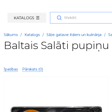
KATALOGS
Sākums
/
Katalogs
/
Sāļie gatavie ēdieni un kulinārija
/
Sa
Baltais Salāti pupiņu 
Īpašības
Pārskats (
0
)