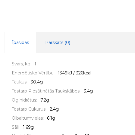
Īpašības
Pārskats (
0
)
Svars, kg:
1
Enerģētisko Vērtību:
1349kJ / 326kcal
Taukus:
30.4g
Tostarp Piesātinātās Taukskābes:
3.4g
Ogļhidrātus:
7.2g
Tostarp Cukurus:
2.4g
Olbaltumvielas:
6.1g
Sāli:
1.69g