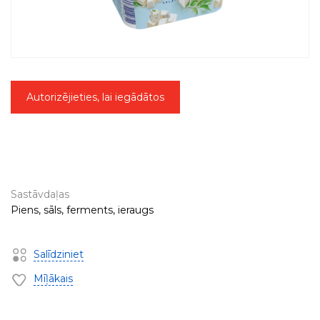
Autorizējieties, lai iegādātos
Sastāvdaļas
Piens, sāls, ferments, ieraugs
Salīdziniet
Mīļākais