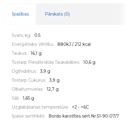
Īpašības
Pārskats (
0
)
Svars, kg:
0.5
Enerģētisko Vērtību:
880kJ / 212 kcal
Taukus:
16,1 g
Tostarp Piesātinātās Taukskābes:
10,6 g
Ogļhidrātus:
3,9 g
Tostarp Cukurus:
3,9 g
Olbaltumvielas:
12,7 g
Sāli:
1,65 g
Uzglabāšanas temperatūra:
+2 - +6C
Īpašie sertifikāti:
Bordo karotītes sert.Nr.51-90-07/7