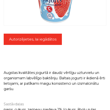
Autorizējieties, lai iegādātos
Augstas kvalitātes jogurtā ir daudz vērtīgu uzturvielu un
organismam labvēlīgo baktēriju. Baltais jogurti ir ikdienā ērti
lietojami, ar patīkami maigu konsistenci un izsmalcinātu
garšu.
Sastāvdaļas
piens, cukurs, zemeņu piedeva 1% (cukurs, ābolu sulas