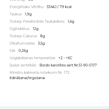
Enerģētisko Vērtību:
334kJ / 79 kcal
Taukus:
1,9g
Tostarp Piesātinātās Taukskābes:
1,6g
Ogļhidrātus:
12g
Tostarp Cukurus:
8g
Olbaltumvielas:
3,5g
Sāli:
0,26g
Uzglabāšanas temperatūra:
+2 - +6C
Īpašie sertifikāti:
Bordo karotītes sert.Nr.51-90-07/7
Ministru kabineta noteikumi Nr. 172:
ēdināšanai/tirgošanai