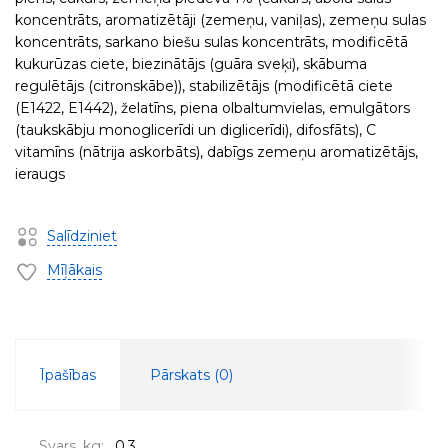
koncentrāts, aromatizētāji (zemeņu, vaniļas), zemeņu sulas
koncentrāts, sarkano biešu sulas koncentrāts, modificētā
kukurūzas ciete, biezinātājs (guāra sveķi), skābuma
regulētājs (citronskābe)), stabilizētājs (modificētā ciete
(E1422, E1442), želatīns, piena olbaltumvielas, emulgātors
(taukskābju monoglicerīdi un diglicerīdi), difosfāts), C
vitamīns (nātrija askorbāts), dabīgs zemeņu aromatizētājs,
ieraugs
Salīdziniet
Mīļākais
Īpašības
Pārskats (
0
)
Svars, kg:
0.3