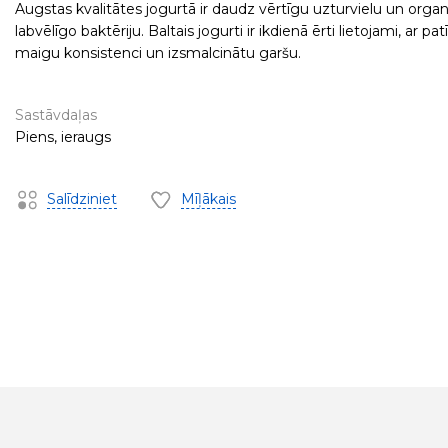
Augstas kvalitātes jogurtā ir daudz vērtīgu uzturvielu un org
labvēlīgo baktēriju. Baltais jogurti ir ikdienā ērti lietojami, ar pa
maigu konsistenci un izsmalcinātu garšu.
Sastāvdaļas
Piens, ieraugs
Salīdziniet
Mīļākais