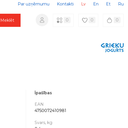
Par uzņēmumu
Kontakti
Lv
En
Et
Ru
0
0
0
Meklēt
Īpašības
EAN
4750072410981
Svars, kg