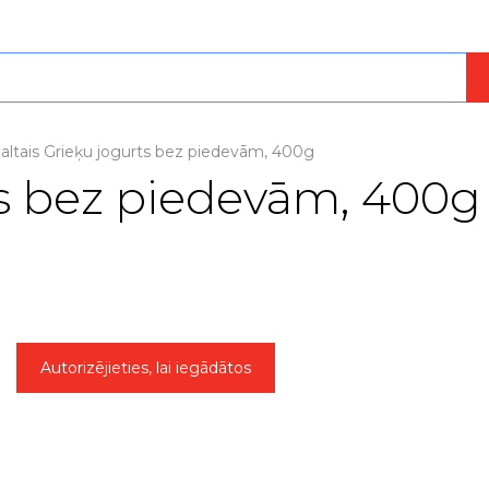
altais Grieķu jogurts bez piedevām, 400g
ts bez piedevām, 400g
Autorizējieties, lai iegādātos