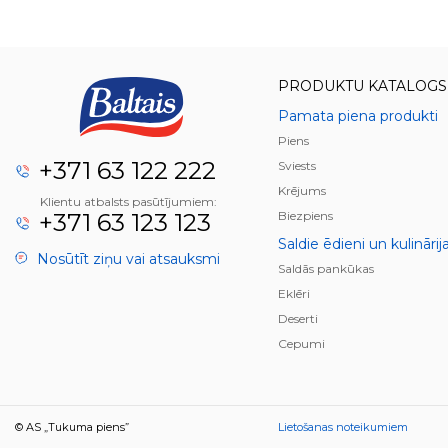
PRODUKTU KATALOGS
Pamata piena produkti
Piens
+371 63 122 222
Sviests
Krējums
Klientu atbalsts pasūtījumiem:
+371 63 123 123
Biezpiens
Saldie ēdieni un kulinārij
Nosūtīt ziņu vai atsauksmi
Saldās pankūkas
Eklēri
Deserti
Cepumi
© AS „Tukuma piens”
Lietošanas noteikumiem