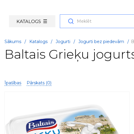
KATALOGS
Sākums
/
Katalogs
/
Jogurti
/
Jogurti bez piedevām
/
B
Baltais Grieķu jogur
Īpašības
Pārskats (
0
)