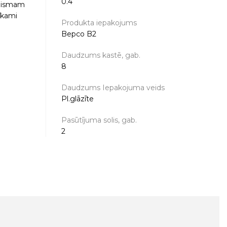
0.4
anismam
tīkami
Produkta iepakojums
Bepco B2
Daudzums kastē, gab.
8
Daudzums Iepakojuma veids
Pl.glāzīte
Pasūtījuma solis, gab.
2