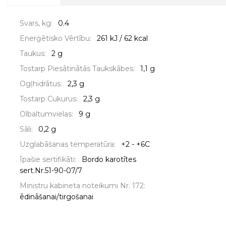
Svars, kg:
0.4
Enerģētisko Vērtību:
261 kJ / 62 kcal
Taukus:
2 g
Tostarp Piesātinātās Taukskābes:
1,1 g
Ogļhidrātus:
2,3 g
Tostarp Cukurus:
2,3 g
Olbaltumvielas:
9 g
Sāli:
0,2 g
Uzglabāšanas temperatūra:
+2 - +6C
Īpašie sertifikāti:
Bordo karotītes
sert.Nr.51-90-07/7
Ministru kabineta noteikumi Nr. 172:
ēdināšanai/tirgošanai