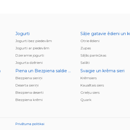
Jogurti
Jogurti bez piedevām
Otrie ēdieni
Jogurti ar piedevām
Zupas
Dzeramie jogurti
Sāļās pankūkas
Jogurta dzērieni
Salāti
a
Piena un Biezpiena saldie krēmi, deserti, pudiņi
Svaigie un krēma sieri
Biezpiena sieriņi
Krēmsiers
Deserta sieriņi
Kausētais siers
Biezpiena deserti
Grieķu siers
Biezpiena krēmi
Quark
Privātuma politikai