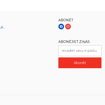
ABONĒT
Sāļie gatavie ēdieni un kulinārija
ABONĒJIET ZIŅAS
Abonēt