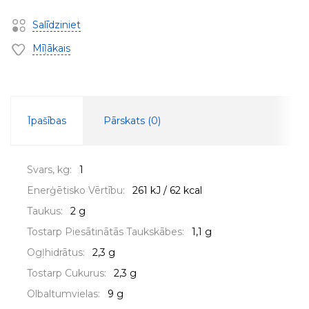
Salīdziniet
Mīļākais
Īpašības
Pārskats (
0
)
Svars, kg:
1
Enerģētisko Vērtību:
261 kJ / 62 kcal
Taukus:
2 g
Tostarp Piesātinātās Taukskābes:
1,1 g
Ogļhidrātus:
2,3 g
Tostarp Cukurus:
2,3 g
Olbaltumvielas:
9 g