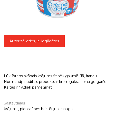
Autorizējieties, lai iegādātos
Lūk, īstens skābais krējums franču gaumē. Jā, franču!
Normandijā radītais produkts ir krēmīgāks, ar maigu garšu.
Kā tas ir? Atliek pamēģināt!
Sastāvdaļas
krējums, pienskābes baktēriju ieraaugs