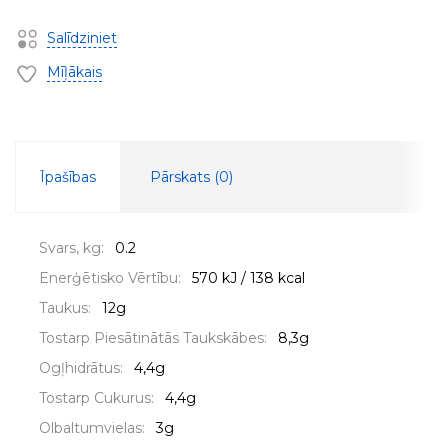
Salīdziniet
Mīļākais
Īpašības
Pārskats (
0
)
Svars, kg:
0.2
Enerģētisko Vērtību:
570 kJ / 138 kcal
Taukus:
12g
Tostarp Piesātinātās Taukskābes:
8,3g
Ogļhidrātus:
4,4g
Tostarp Cukurus:
4,4g
Olbaltumvielas:
3g