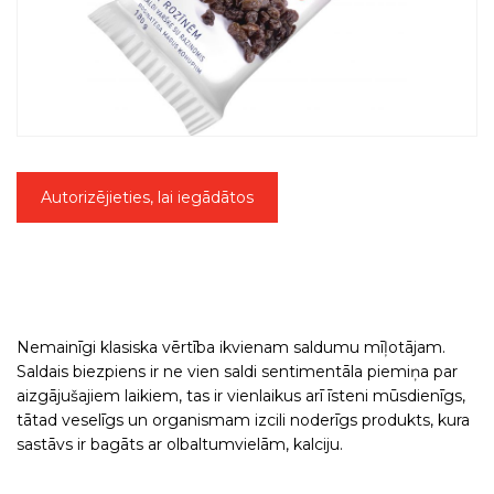
Autorizējieties, lai iegādātos
Nemainīgi klasiska vērtība ikvienam saldumu mīļotājam.
Saldais biezpiens ir ne vien saldi sentimentāla piemiņa par
aizgājušajiem laikiem, tas ir vienlaikus arī īsteni mūsdienīgs,
tātad veselīgs un organismam izcili noderīgs produkts, kura
sastāvs ir bagāts ar olbaltumvielām, kalciju.