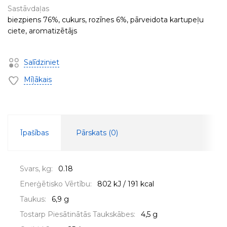
Sastāvdaļas
biezpiens 76%, cukurs, rozīnes 6%, pārveidota kartupeļu
ciete, aromatizētājs
Salīdziniet
Mīļākais
Īpašības
Pārskats (
0
)
Svars, kg:
0.18
Enerģētisko Vērtību:
802 kJ / 191 kcal
Taukus:
6,9 g
Tostarp Piesātinātās Taukskābes:
4,5 g