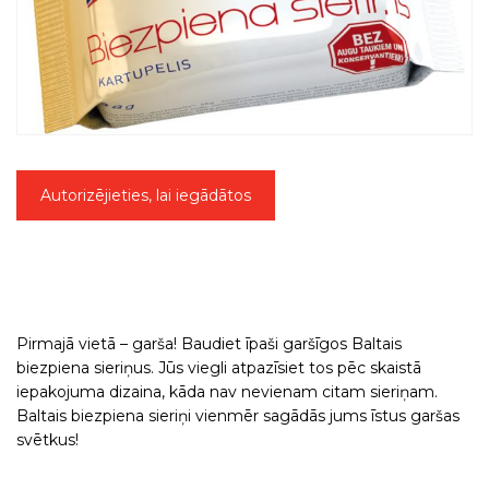
Autorizējieties, lai iegādātos
Pirmajā vietā – garša! Baudiet īpaši garšīgos Baltais
biezpiena sieriņus. Jūs viegli atpazīsiet tos pēc skaistā
iepakojuma dizaina, kāda nav nevienam citam sieriņam.
Baltais biezpiena sieriņi vienmēr sagādās jums īstus garšas
svētkus!