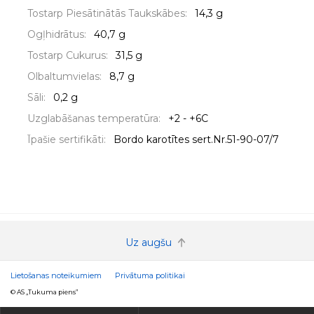
Tostarp Piesātinātās Taukskābes:
14,3 g
Ogļhidrātus:
40,7 g
Tostarp Cukurus:
31,5 g
Olbaltumvielas:
8,7 g
Sāli:
0,2 g
Uzglabāšanas temperatūra:
+2 - +6C
Īpašie sertifikāti:
Bordo karotītes sert.Nr.51-90-07/7
Uz augšu
Lietošanas noteikumiem
Privātuma politikai
© AS „Tukuma piens”