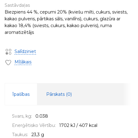
Sastāvdaļas
Biezpiens 44 %, cepumi 20% (kviešu milti, cukurs, sviests,
kakao pulveris, pārtikas sāls, vanilīns), cukurs, glazūra ar
kakao 18,4% (sviests, cukurs, kakao pulveris), ruma
aromatizētājs
Salīdziniet
Mīļākais
Īpašības
Pārskats (
0
)
Svars, kg:
0.038
Enerģētisko Vērtību:
1702 kJ / 407 kcal
Taukus:
23,3 g