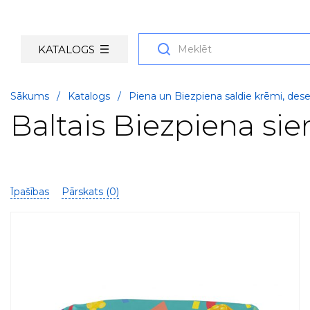
KATALOGS
Sākums
/
Katalogs
/
Piena un Biezpiena saldie krēmi, deser
Baltais Biezpiena si
Īpašības
Pārskats (
0
)