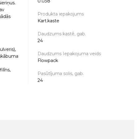
0.038
ieriņus.
nav
Produkta iepakojums
gādās
Kart.kaste
Daudzums kastē, gab.
24
lveris),
Daudzums Iepakojuma veids
, skābuma
Flowpack
ilīns,
Pasūtījuma solis, gab.
24