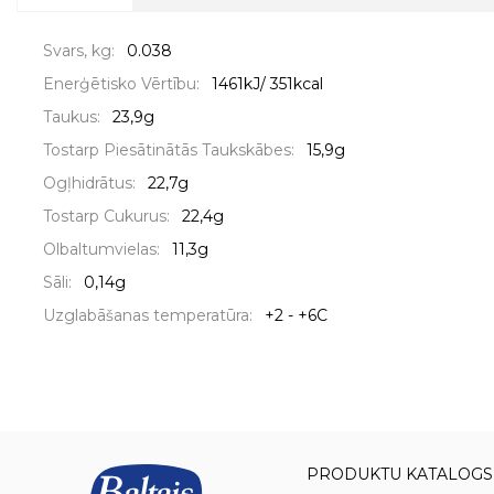
Svars, kg:
0.038
Enerģētisko Vērtību:
1461kJ/ 351kcal
Taukus:
23,9g
Tostarp Piesātinātās Taukskābes:
15,9g
Ogļhidrātus:
22,7g
Tostarp Cukurus:
22,4g
Olbaltumvielas:
11,3g
Sāli:
0,14g
Uzglabāšanas temperatūra:
+2 - +6C
PRODUKTU KATALOGS