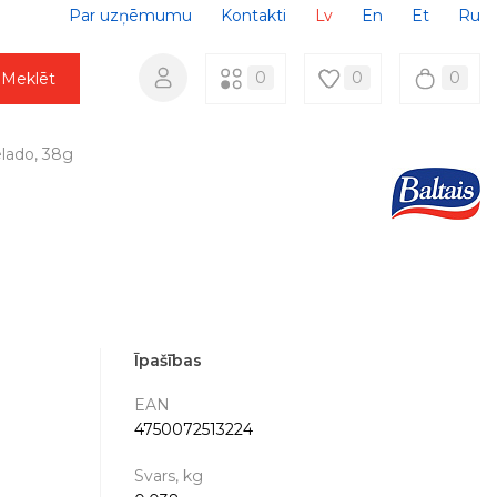
Par uzņēmumu
Kontakti
Lv
En
Et
Ru
0
0
0
Meklēt
elado, 38g
Īpašības
EAN
4750072513224
Svars, kg