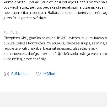
Pirmajā vietā – garša! Baudiet īpaši garšīgos Baltais biezpiena s
Jūs viegli atpazīsiet tos pēc skaistā iepakojuma dizaina, kāda 
nevienam citam sieriņam. Baltais biezpiena sieriņi vienmēr sa
jums īstus garšas svētkus!
Sastāvdaļas
Biezpiens 61%, glazūra ar kakao 18,4% (sviests, cukurs, kakao pu
cukurs, želejas konfektes 7% (cukurs, glikozes sīrups, želatīns
regulētājs- citronskābe, biezinātājs-agars, glazētājvielas –
karnaubvasks, dabīgs aromatizētājs, krāsviela- nātrija vara hlorof
kurkumīns), aromatizētājs
Salīdziniet
Mīļākais