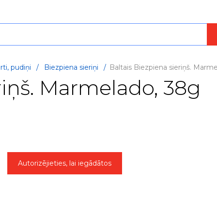
ti, pudiņi
/
Biezpiena sieriņi
/
Baltais Biezpiena sieriņš. Marm
eriņš. Marmelado, 38g
Autorizējieties, lai iegādātos