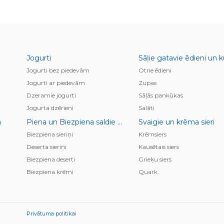
Jogurti
Jogurti bez piedevām
Otrie ēdieni
Jogurti ar piedevām
Zupas
Dzeramie jogurti
Sāļās pankūkas
Jogurta dzērieni
Salāti
a
Piena un Biezpiena saldie krēmi, deserti, pudiņi
Svaigie un krēma sieri
Biezpiena sieriņi
Krēmsiers
Deserta sieriņi
Kausētais siers
Biezpiena deserti
Grieķu siers
Biezpiena krēmi
Quark
Privātuma politikai