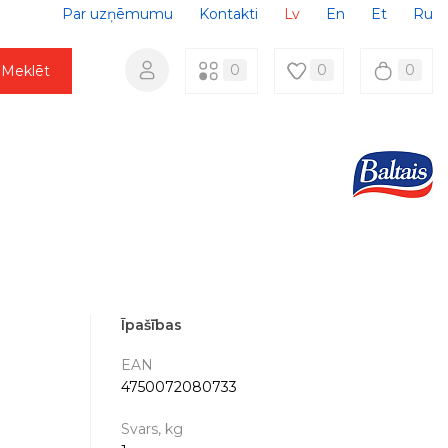
Par uzņēmumu
Kontakti
Lv
En
Et
Ru
0
0
0
Meklēt
Īpašības
EAN
4750072080733
Svars, kg