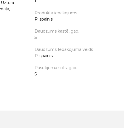
1
 Uztura
daļa,
Produkta iepakojums
Pl.spainis
Daudzums kastē, gab.
5
Daudzums Iepakojuma veids
Pl.spainis
Pasūtījuma solis, gab.
5