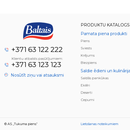
PRODUKTU KATALOGS
Pamata piena produkti
Piens
+371 63 122 222
Sviests
Krējums
Klientu atbalsts pasūtījumiem:
+371 63 123 123
Biezpiens
Saldie ēdieni un kulinārij
Nosūtīt ziņu vai atsauksmi
Saldās pankūkas
Eklēri
Deserti
Cepumi
© AS „Tukuma piens”
Lietošanas noteikumiem