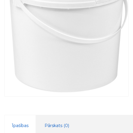
Īpašības
Pārskats (
0
)