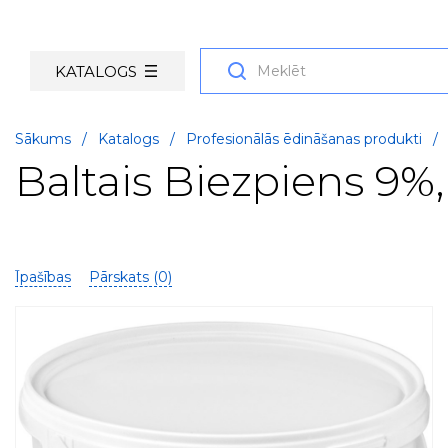
KATALOGS
Sākums
/
Katalogs
/
Profesionālās ēdināšanas produkti
/
Baltais Biezpiens 9%
Īpašības
Pārskats (
0
)