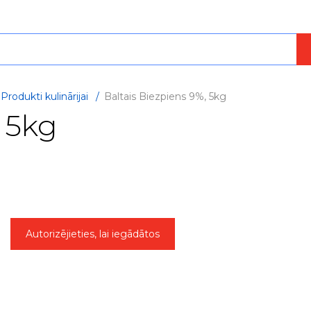
Produkti kulinārijai
/
Baltais Biezpiens 9%, 5kg
, 5kg
Autorizējieties, lai iegādātos