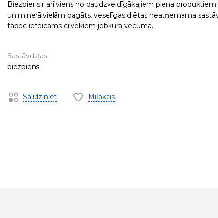
Biezpiensir arī viens no daudzveidīgākajiem piena produktiem.
un minerālvielām bagāts, veselīgas diētas neatņemama sastāv
tāpēc ieteicams cilvēkiem jebkura vecumā.
Sastāvdaļas
biezpiens
Salīdziniet
Mīļākais