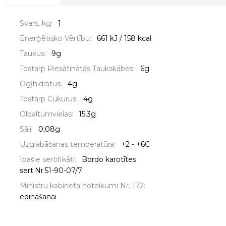
Svars, kg:
1
Enerģētisko Vērtību:
661 kJ / 158 kcal
Taukus:
9g
Tostarp Piesātinātās Taukskābes:
6g
Ogļhidrātus:
4g
Tostarp Cukurus:
4g
Olbaltumvielas:
15,3g
Sāli:
0,08g
Uzglabāšanas temperatūra:
+2 - +6C
Īpašie sertifikāti:
Bordo karotītes
sert.Nr.51-90-07/7
Ministru kabineta noteikumi Nr. 172:
ēdināšanai