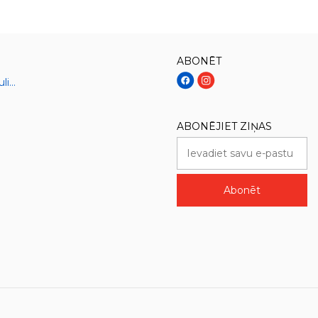
ABONĒT
Sāļie gatavie ēdieni un kulinārija
ABONĒJIET ZIŅAS
Abonēt