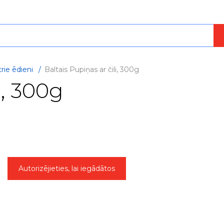
rie ēdieni
/
Baltais Pupiņas ar čili, 300g
i, 300g
Autorizējieties, lai iegādātos