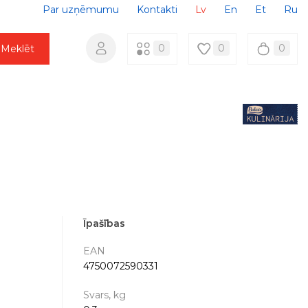
Par uzņēmumu
Kontakti
Lv
En
Et
Ru
0
0
0
Meklēt
Īpašības
EAN
4750072590331
Svars, kg