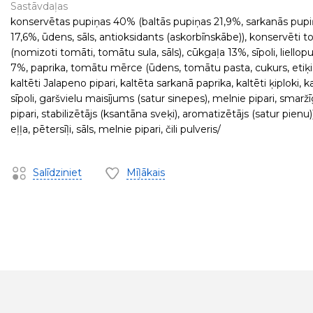
Sastāvdaļas
konservētas pupiņas 40% (baltās pupiņas 21,9%, sarkanās pup
17,6%, ūdens, sāls, antioksidants (askorbīnskābe)), konservēti t
(nomizoti tomāti, tomātu sula, sāls), cūkgaļa 13%, sīpoli, liellop
7%, paprika, tomātu mērce (ūdens, tomātu pasta, cukurs, etiķis,
kaltēti Jalapeno pipari, kaltēta sarkanā paprika, kaltēti ķiploki, ka
sīpoli, garšvielu maisījums (satur sinepes), melnie pipari, smaržī
pipari, stabilizētājs (ksantāna sveķi), aromatizētājs (satur pienu)
eļļa, pētersīļi, sāls, melnie pipari, čili pulveris/
Salīdziniet
Mīļākais