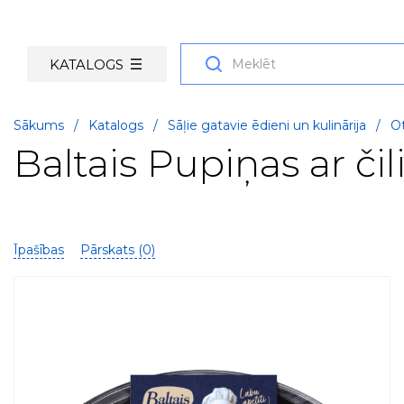
KATALOGS
Sākums
/
Katalogs
/
Sāļie gatavie ēdieni un kulinārija
/
Ot
Baltais Pupiņas ar čil
Īpašības
Pārskats (
0
)