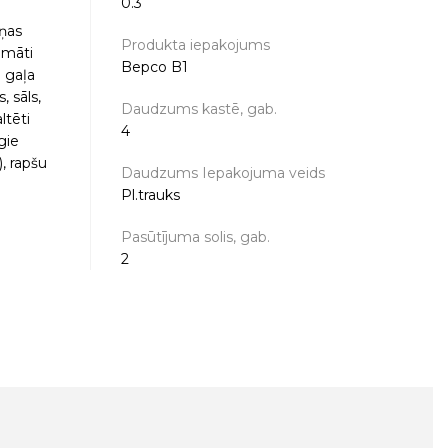
0.3
iņas
Produkta iepakojums
omāti
Bepco B1
u gaļa
 sāls,
Daudzums kastē, gab.
ltēti
4
gie
), rapšu
Daudzums Iepakojuma veids
Pl.trauks
Pasūtījuma solis, gab.
2