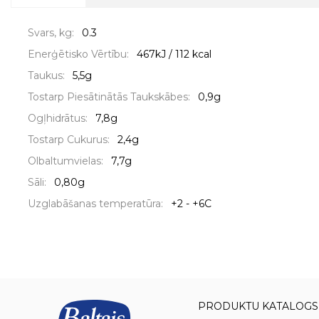
Svars, kg:
0.3
Enerģētisko Vērtību:
467kJ / 112 kcal
Taukus:
5,5g
Tostarp Piesātinātās Taukskābes:
0,9g
Ogļhidrātus:
7,8g
Tostarp Cukurus:
2,4g
Olbaltumvielas:
7,7g
Sāli:
0,80g
Uzglabāšanas temperatūra:
+2 - +6C
PRODUKTU KATALOGS