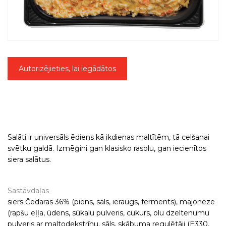
Autorizējieties, lai iegādātos
Salāti ir universāls ēdiens kā ikdienas maltītēm, tā celšanai
svētku galdā. Izmēģini gan klasisko rasolu, gan iecienītos
siera salātus.
Sastāvdaļas
siers Čedaras 36% (piens, sāls, ieraugs, ferments), majonēze
(rapšu eļļa, ūdens, sūkalu pulveris, cukurs, olu dzeltenumu
pulveris ar maltodekstrīnu, sāls, skābuma regulētāji (E330,