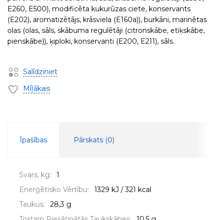
E260, E500), modificēta kukurūzas ciete, konservants
(E202), aromatizētājs, krāsviela (E160a)), burkāni, marinētas
olas (olas, sāls, skābuma regulētāji (citronskābe, etiķskābe,
pienskābe)), ķiploki, konservanti (E200, E211), sāls.
Salīdziniet
Mīļākais
Īpašības
Pārskats (
0
)
Svars, kg:
1
Enerģētisko Vērtību:
1329 kJ / 321 kcal
Taukus:
28,3 g
Tostarp Piesātinātās Taukskābes:
10,5 g