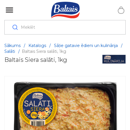
Sākums
/
Katalogs
/
Sāļie gatavie ēdieni un kulinārija
/
Salāti
/
Baltais Siera salāti, 1kg
Baltais Siera salāti, 1kg