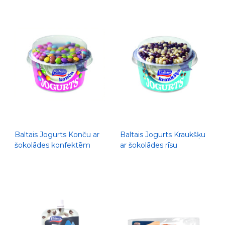
Baltais Jogurts Konču ar
Baltais Jogurts Kraukšķu
šokolādes konfektēm
ar šokolādes rīsu
glazūrā, 165g
kraukšķiem, 165g