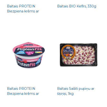
Baltais PROTEIN
Baltais BIO Kefîrs, 330g
Biezpiena krēms ar
persikiem, 300g
Baltais PROTEIN
Baltais Salāti pupiņu ar
Biezpiena krēms ar
šķiņķi, 1kg
avenēm, 300g