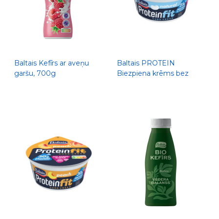
Baltais Kefīrs ar aveņu
Baltais PROTEIN
garšu, 700g
Biezpiena krēms bez
piedevām, 300g