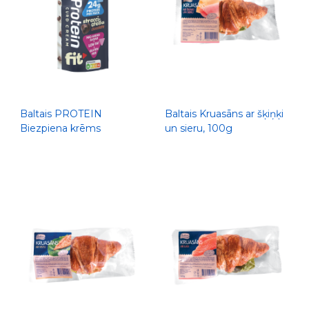
Baltais PROTEIN
Baltais Kruasāns ar šķiņķi
Biezpiena krēms
un sieru, 100g
Stracciatella ar šokolādes
skaidiņām, 200g